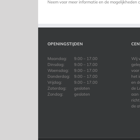
Neem voor meer informatie en de mogelijkheden c
OPENINGSTIJDEN
CEN
Maandag:
9.00 – 17.00
Wij 
Dinsdag:
9.00 – 17.00
gele
Woensdag:
9.00 – 17.00
voor
Donderdag:
9.00 – 17.00
het 
Vrijdag:
9.00 – 17.00
en d
Zaterdag:
gesloten
de L
Zondag:
gesloten
aan 
rich
de a