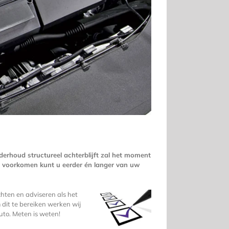
rhoud structureel achterblijft zal het moment
e voorkomen kunt u eerder én langer van uw
chten en adviseren als het
dit te bereiken werken wij
uto. Meten is weten!