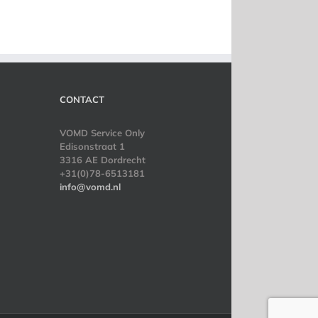
CONTACT
VOMD Service Only
Edisonstraat 1
3316 AE Dordrecht
+31(0)78-6513181
info@vomd.nl