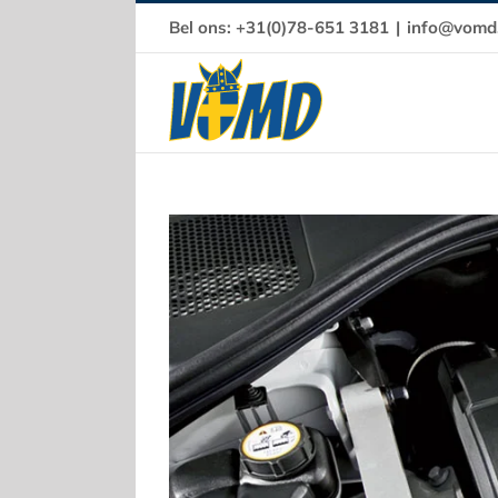
Ga
Bel ons: +31(0)78-651 3181
|
info@vomd.
naar
inhoud
Bekijk
grotere
afbeelding