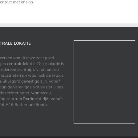
ontact met ons op.
TRALE LOKATIE
werken vanuit onze zeer goed
gen centrale lokatie. Deze lokatie is
 iedereen dichtbij. U vindt ons op
industrieterrein waar ook de Praxis
e Shurgard gevestigd zijn. Vanaf
aan de Verenigde Naties ziet u ons
de rechter hand, wanneer u
ting centrum Dordrecht rijdt vanuit
frit A16 Rotterdam Breda.