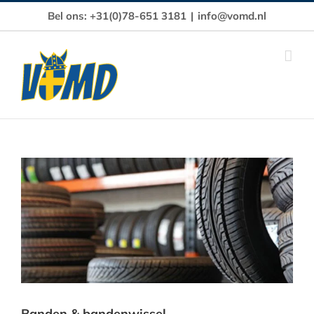
Ga
Bel ons: +31(0)78-651 3181
|
info@vomd.nl
naar
inhoud
Bekijk
grotere
afbeelding
Banden & bandenwissel