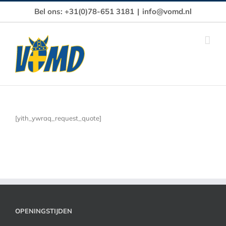
Ga
Bel ons: +31(0)78-651 3181
|
info@vomd.nl
naar
inhoud
[yith_ywraq_request_quote]
OPENINGSTIJDEN