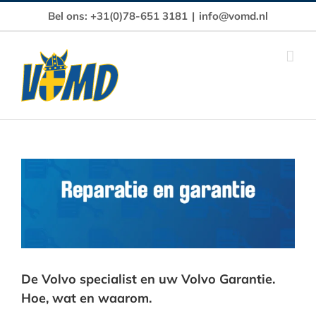
Ga
Bel ons: +31(0)78-651 3181
|
info@vomd.nl
naar
inhoud
Bekijk
grotere
afbeelding
De Volvo specialist en uw Volvo Garantie.
Hoe, wat en waarom.