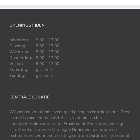
OPENINGSTIJDEN
Maandag:
9.00 – 17.00
Dinsdag:
9.00 – 17.00
Woensdag:
9.00 – 17.00
Donderdag:
9.00 – 17.00
Vrijdag:
9.00 – 17.00
Zaterdag:
gesloten
Zondag:
gesloten
CENTRALE LOKATIE
Wij werken vanuit onze zeer goed gelegen centrale lokatie. Deze
lokatie is voor iedereen dichtbij. U vindt ons op het
industrieterrein waar ook de Praxis en de Shurgard gevestigd
zijn. Vanaf de Laan de Verenigde Naties ziet u ons aan de
rechter hand, wanneer u richting centrum Dordrecht rijdt vanuit