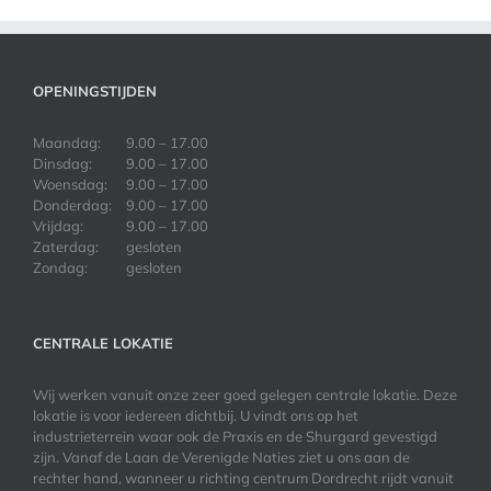
OPENINGSTIJDEN
Maandag:
9.00 – 17.00
Dinsdag:
9.00 – 17.00
Woensdag:
9.00 – 17.00
Donderdag:
9.00 – 17.00
Vrijdag:
9.00 – 17.00
Zaterdag:
gesloten
Zondag:
gesloten
CENTRALE LOKATIE
Wij werken vanuit onze zeer goed gelegen centrale lokatie. Deze
lokatie is voor iedereen dichtbij. U vindt ons op het
industrieterrein waar ook de Praxis en de Shurgard gevestigd
zijn. Vanaf de Laan de Verenigde Naties ziet u ons aan de
rechter hand, wanneer u richting centrum Dordrecht rijdt vanuit