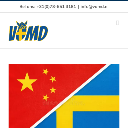
Ga
Bel ons: +31(0)78-651 3181
|
info@vomd.nl
naar
inhoud
Bekijk
grotere
afbeelding