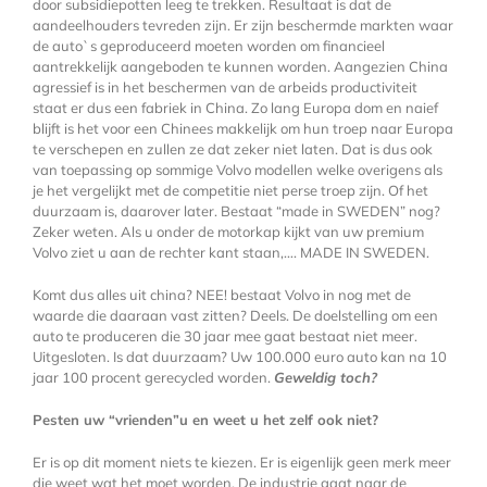
door subsidiepotten leeg te trekken. Resultaat is dat de
aandeelhouders tevreden zijn. Er zijn beschermde markten waar
de auto`s geproduceerd moeten worden om financieel
aantrekkelijk aangeboden te kunnen worden. Aangezien China
agressief is in het beschermen van de arbeids productiviteit
staat er dus een fabriek in China. Zo lang Europa dom en naief
blijft is het voor een Chinees makkelijk om hun troep naar Europa
te verschepen en zullen ze dat zeker niet laten. Dat is dus ook
van toepassing op sommige Volvo modellen welke overigens als
je het vergelijkt met de competitie niet perse troep zijn. Of het
duurzaam is, daarover later. Bestaat “made in SWEDEN” nog?
Zeker weten. Als u onder de motorkap kijkt van uw premium
Volvo ziet u aan de rechter kant staan,…. MADE IN SWEDEN.
Komt dus alles uit china? NEE! bestaat Volvo in nog met de
waarde die daaraan vast zitten? Deels. De doelstelling om een
auto te produceren die 30 jaar mee gaat bestaat niet meer.
Uitgesloten. Is dat duurzaam? Uw 100.000 euro auto kan na 10
jaar 100 procent gerecycled worden.
Geweldig toch?
Pesten uw “vrienden”u en weet u het zelf ook niet?
Er is op dit moment niets te kiezen. Er is eigenlijk geen merk meer
die weet wat het moet worden. De industrie gaat naar de