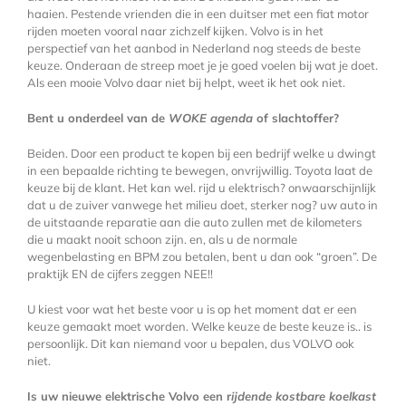
haaien. Pestende vrienden die in een duitser met een fiat motor
rijden moeten vooral naar zichzelf kijken. Volvo is in het
perspectief van het aanbod in Nederland nog steeds de beste
keuze. Onderaan de streep moet je je goed voelen bij wat je doet.
Als een mooie Volvo daar niet bij helpt, weet ik het ook niet.
Bent u onderdeel van de
WOKE agenda
of slachtoffer?
Beiden. Door een product te kopen bij een bedrijf welke u dwingt
in een bepaalde richting te bewegen, onvrijwillig. Toyota laat de
keuze bij de klant. Het kan wel. rijd u elektrisch? onwaarschijnlijk
dat u de zuiver vanwege het milieu doet, sterker nog? uw auto in
de uitstaande reparatie aan die auto zullen met de kilometers
die u maakt nooit schoon zijn. en, als u de normale
wegenbelasting en BPM zou betalen, bent u dan ook “groen”. De
praktijk EN de cijfers zeggen NEE!!
U kiest voor wat het beste voor u is op het moment dat er een
keuze gemaakt moet worden. Welke keuze de beste keuze is.. is
persoonlijk. Dit kan niemand voor u bepalen, dus VOLVO ook
niet.
Is uw nieuwe elektrische Volvo een r
ijdende kostbare koelkast