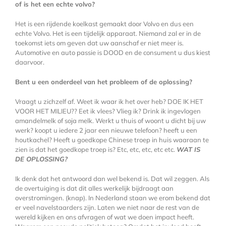
of is het een echte volvo?
Het is een rijdende koelkast gemaakt door Volvo en dus een
echte Volvo. Het is een tijdelijk apparaat. Niemand zal er in de
toekomst iets om geven dat uw aanschaf er niet meer is.
Automotive en auto passie is DOOD en de consument u dus kiest
daarvoor.
Bent u een onderdeel van het probleem of de oplossing?
Vraagt u zichzelf af. Weet ik waar ik het over heb? DOE IK HET
VOOR HET MILIEU?? Eet ik vlees? Vlieg ik? Drink ik ingevlogen
amandelmelk of soja melk. Werkt u thuis of woont u dicht bij uw
werk? koopt u iedere 2 jaar een nieuwe telefoon? heeft u een
houtkachel? Heeft u goedkope Chinese troep in huis waaraan te
zien is dat het goedkope troep is? Etc, etc, etc, etc etc.
WAT IS
DE OPLOSSING?
Ik denk dat het antwoord dan wel bekend is. Dat wil zeggen. Als
de overtuiging is dat dit alles werkelijk bijdraagt aan
overstromingen. (knap). In Nederland staan we erom bekend dat
er veel navelstaarders zijn. Laten we niet naar de rest van de
wereld kijken en ons afvragen of wat we doen impact heeft.