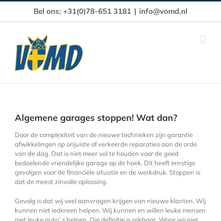
Ga
Bel ons: +31(0)78-651 3181
|
info@vomd.nl
naar
inhoud
Algemene garages stoppen! Wat dan?
Door de complexiteit van de nieuwe technieken zijn garantie
afwikkelingen op onjuiste of verkeerde reparaties aan de orde
van de dag. Dat is niet meer vol te houden voor de goed
bedoelende vriendelijke garage op de hoek. Dit heeft ernstige
gevolgen voor de financiële situatie en de werkdruk. Stoppen is
dat de meest zinvolle oplossing.
Gevolg is dat wij veel aanvragen krijgen van nieuwe klanten. Wij
kunnen niet iedereen helpen. Wij kunnen en willen leuke mensen
met leuke auto`s helpen. Die definitie is rekbaar. Waar wij niet