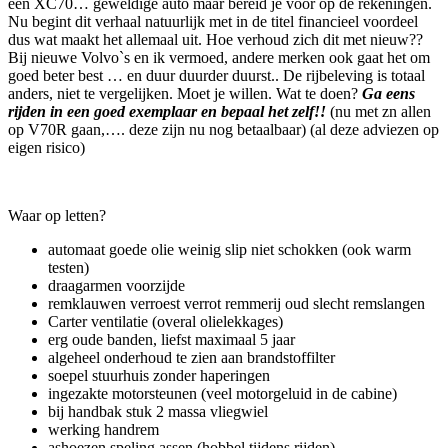
een XC70… geweldige auto maar bereid je voor op de rekeningen.
Nu begint dit verhaal natuurlijk met in de titel financieel voordeel
dus wat maakt het allemaal uit. Hoe verhoud zich dit met nieuw??
Bij nieuwe Volvo`s en ik vermoed, andere merken ook gaat het om
goed beter best … en duur duurder duurst.. De rijbeleving is totaal
anders, niet te vergelijken. Moet je willen. Wat te doen?
Ga eens
rijden in een goed exemplaar en bepaal het zelf!!
(nu met zn allen
op V70R gaan,…. deze zijn nu nog betaalbaar) (al deze adviezen op
eigen risico)
Waar op letten?
automaat goede olie weinig slip niet schokken (ook warm
testen)
draagarmen voorzijde
remklauwen verroest verrot remmerij oud slecht remslangen
Carter ventilatie (overal olielekkages)
erg oude banden, liefst maximaal 5 jaar
algeheel onderhoud te zien aan brandstoffilter
soepel stuurhuis zonder haperingen
ingezakte motorsteunen (veel motorgeluid in de cabine)
bij handbak stuk 2 massa vliegwiel
werking handrem
ashoezen speling assen (hobbel tijdens rijden)