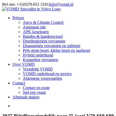
Ga
Bel ons: +31(0)78-651 3181
|
info@vomd.nl
naar
inhoud
Prijzen
Airco & Climate Control
Automaat olie
APK keuringen
Banden & bandenwissel
Distributieriem vervangen
Draagarmen vervangen en uitlijnen
Prijs grote beurt, kleine beurt en jaarbeurt
Hybrid onderhoud
Koppeling vervangen
Over VOMD
Voordelig VOMD
VOMD onderhoud en service
Algemene voorwaarden
Contact
Contact en route
Stel een vraag
Afspraak maken
Bekijk
grotere
afbeelding
2027 Bijtellingvriendelijk naar 25 jaar! V70 S60 S80