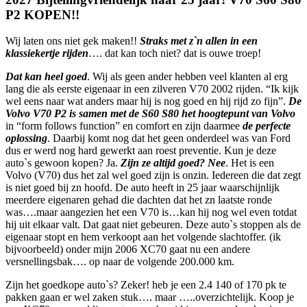
P2 KOPEN!!
Wij laten ons niet gek maken!!
Straks met z`n allen in een
klassiekertje rijden
…. dat kan toch niet? dat is ouwe troep!
Dat kan heel goed
. Wij als geen ander hebben veel klanten al erg
lang die als eerste eigenaar in een zilveren V70 2002 rijden. “Ik kijk
wel eens naar wat anders maar hij is nog goed en hij rijd zo fijn”.
De
Volvo V70 P2 is samen met de S60 S80 het hoogtepunt van Volvo
in “form follows function” en comfort en zijn daarmee
de perfecte
oplossing
. Daarbij komt nog dat het geen onderdeel was van Ford
dus er werd nog hard gewerkt aan roest preventie. Kun je deze
auto`s gewoon kopen? Ja.
Zijn ze altijd goed? Nee
. Het is een
Volvo (V70) dus het zal wel goed zijn is onzin. Iedereen die dat zegt
is niet goed bij zn hoofd. De auto heeft in 25 jaar waarschijnlijk
meerdere eigenaren gehad die dachten dat het zn laatste ronde
was….maar aangezien het een V70 is…kan hij nog wel even totdat
hij uit elkaar valt. Dat gaat niet gebeuren. Deze auto`s stoppen als de
eigenaar stopt en hem verkoopt aan het volgende slachtoffer. (ik
bijvoorbeeld) onder mijn 2006 XC70 gaat nu een andere
versnellingsbak…. op naar de volgende 200.000 km.
Zijn het goedkope auto`s? Zeker! heb je een 2.4 140 of 170 pk te
pakken gaan er wel zaken stuk…. maar …..overzichtelijk. Koop je